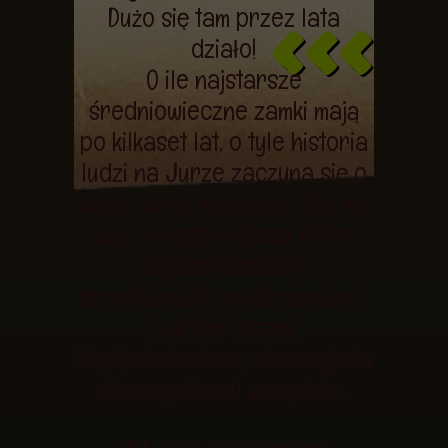
Dużo się tam przez lata
<<<
działo!
O ile najstarsze
średniowieczne zamki mają
po kilkaset lat, o tyle historia
ludzi na Jurze zaczyna się o
wiele, wiele wcześniej. Nie ma
więc innego miejsca które
byłoby bardziej
przesiąknięte wydarzeniami i
ludzkimi losami.
Stąd już wiadomo, dlaczego tu
straszy niemal wszędzie...