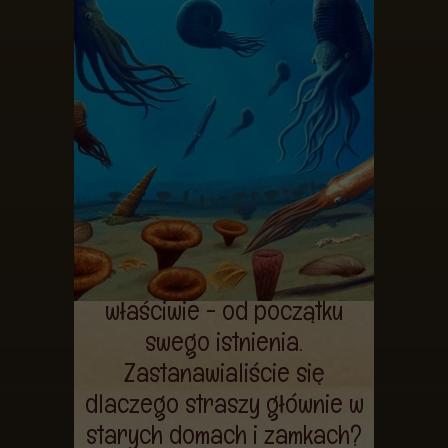
czasach pierwszych ludzi
(tak, Królowa Pierwszych
Ludzi z "Gry o Tron" musiała
znać to miejsce) nie było
łatwo. Z tego powodu to w
tym rejonie ciągle znajduje
się najwcześniejsze ślady
działalności człowieka,
który zamieszkuje te tereny
od niepamiętnych czasów, a
właściwie - od początku
swego istnienia.
Zastanawialiście się
dlaczego straszy głównie w
starych domach i zamkach?